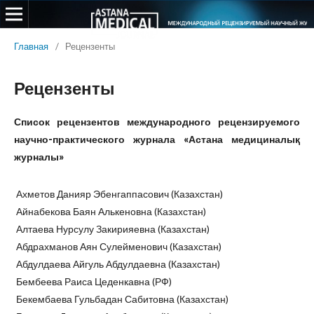
Главная
/
Рецензенты
Рецензенты
Список рецензентов
международного рецензируемого
научно-практического журнала
«Астана медициналық
журналы»
Ахметов Данияр Эбенгаппасович (Казахстан)
Айнабекова Баян Алькеновна (Казахстан)
Алтаева Нурсулу Закирияевна (Казахстан)
Абдрахманов Аян Сулейменович (Казахстан)
Абдулдаева Айгуль Абдулдаевна (Казахстан)
Бембеева Раиса Цеденкавна (РФ)
Бекембаева Гульбадан Сабитовна (Казахстан)