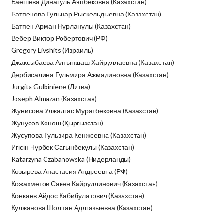
Баешева Динагуль Аяпбековна (Казахстан)
Батпенова Гульнар Рыскельдыевна (Казахстан)
Батпен Арман Нұрланұлы (Казахстан)
Вебер Виктор Робертович (РФ)
Gregory Livshits (Израиль)
Джаксыбаева Алтыншаш Хайруллаевна (Казахстан)
Дербисалина Гульмира Ажмадиновна (Казахстан)
Jurgita Gulbiniene (Литва)
Joseph Almazan (Казахстан)
Жунисова Улжалгас Муратбековна (Казахстан)
Жунусов Кенеш (Қырғызстан)
Жусупова Гульзира Кенжеевна (Казахстан)
Игісін Нұрбек Сағынбекұлы (Казахстан)
Katarzyna Czabanowska (Нидерланды)
Козырева Анастасия Андреевна (РФ)
Кожахметов Сакен Кайруллинович (Казахстан)
Конкаев Айдос Кабибулатович (Казахстан)
Кулжанова Шолпан Адлгазыевна (Казахстан)