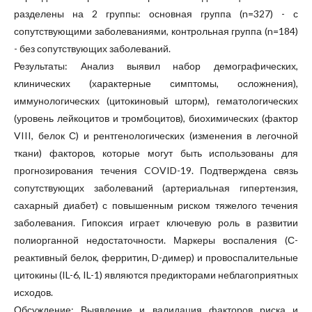
разделены на 2 группы: основная группа (n=327) - с
сопутствующими заболеваниями, контрольная группа (n=184)
- без сопутствующих заболеваний.
Результаты: Анализ выявил набор демографических,
клинических (характерные симптомы, осложнения),
иммунологических (цитокиновый шторм), гематологических
(уровень лейкоцитов и тромбоцитов), биохимических (фактор
VIII, белок С) и рентгенологических (изменения в легочной
ткани) факторов, которые могут быть использованы для
прогнозирования течения COVID-19. Подтверждена связь
сопутствующих заболеваний (артериальная гипертензия,
сахарный диабет) с повышенным риском тяжелого течения
заболевания. Гипоксия играет ключевую роль в развитии
полиорганной недостаточности. Маркеры воспаления (С-
реактивный белок, ферритин, D-димер) и провоспалительные
цитокины (IL-6, IL-1) являются предикторами неблагоприятных
исходов.
Обсуждение: Выявление и валидация факторов риска и