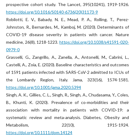
prospective cohort study. The Lancet, 395(10241), 1919-1926.
https://doi.org/10.1016/S0140-6736(20)31173-9
Robilotti, E. V., Babady, N. E., Mead, P. A., Rolling, T., Perez-
Johnston, R., Bernardes, M., Kamboj, M. (2020). Determinants of
COVID-19 disease severity in patients with cancer. Nature
medicine, 26(8), 1218-1223.
https://doi.org/10.1038/s41591-020-
0979-0
Grasselli, G., Zangrillo, A., Zanella, A., Antonelli, M., Cabrini, L.,
Castelli, A., Zoia, E. (2020). Baseline characteristics and outcomes
of 1591 patients infected with SARS-CoV-2 admitted to ICUs of
the Lombardy Region, Italy. Jama, 323(16), 1574-1581.
https://doi.org/10.1001/jama.2020.5394
Singh, A. K., Gillies, C. L., Singh, R., Singh, A., Chudasama, Y., Coles,
B., Khunti, K. (2020). Prevalence of co‐morbidities and their
association with mortality in patients with COVID‐19: a
systematic review and meta‐analysis. Diabetes, Obesity and
Metabolism, 22(10), 1915-1924.
https://doi.org/10.1111/dom.14124