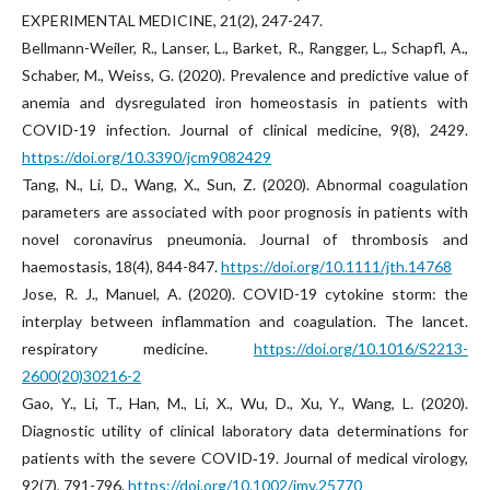
EXPERIMENTAL MEDICINE, 21(2), 247-247.
Bellmann-Weiler, R., Lanser, L., Barket, R., Rangger, L., Schapfl, A.,
Schaber, M., Weiss, G. (2020). Prevalence and predictive value of
anemia and dysregulated iron homeostasis in patients with
COVID-19 infection. Journal of clinical medicine, 9(8), 2429.
https://doi.org/10.3390/jcm9082429
Tang, N., Li, D., Wang, X., Sun, Z. (2020). Abnormal coagulation
parameters are associated with poor prognosis in patients with
novel coronavirus pneumonia. Journal of thrombosis and
haemostasis, 18(4), 844-847.
https://doi.org/10.1111/jth.14768
Jose, R. J., Manuel, A. (2020). COVID-19 cytokine storm: the
interplay between inflammation and coagulation. The lancet.
respiratory medicine.
https://doi.org/10.1016/S2213-
2600(20)30216-2
Gao, Y., Li, T., Han, M., Li, X., Wu, D., Xu, Y., Wang, L. (2020).
Diagnostic utility of clinical laboratory data determinations for
patients with the severe COVID‐19. Journal of medical virology,
92(7), 791-796.
https://doi.org/10.1002/jmv.25770