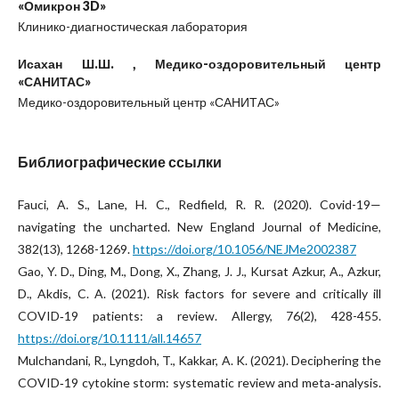
«Омикрон 3D»
Клинико-диагностическая лаборатория
Исахан Ш.Ш. ,
Медико-оздоровительный центр
«САНИТАС»
Медико-оздоровительный центр «САНИТАС»
Библиографические ссылки
Fauci, A. S., Lane, H. C., Redfield, R. R. (2020). Covid-19—
navigating the uncharted. New England Journal of Medicine,
382(13), 1268-1269.
https://doi.org/10.1056/NEJMe2002387
Gao, Y. D., Ding, M., Dong, X., Zhang, J. J., Kursat Azkur, A., Azkur,
D., Akdis, C. A. (2021). Risk factors for severe and critically ill
COVID‐19 patients: a review. Allergy, 76(2), 428-455.
https://doi.org/10.1111/all.14657
Mulchandani, R., Lyngdoh, T., Kakkar, A. K. (2021). Deciphering the
COVID‐19 cytokine storm: systematic review and meta‐analysis.