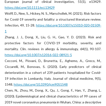
European journal of clinical investigation, 51(1), e13429.
https://doi.org/10.1111/eci.13429
Wolff, D., Nee, S., Hickey, N. S., Marschollek, M. (2021). Risk factors
for Covid-19 severity and fatality: a structured literature review.
Infection, 49, 15-28.
https://doi.org/10.1007/s15010-020-01509-
1
Zhang, J. J., Dong, X., Liu, G. H., Gao, Y. D. (2023). Risk and
protective factors for COVID-19 morbidity, severity, and
mortality. Clin. reviews in allergy & immunology, 64(1), 90-107.
https://doi.org/10.1007/s12016-022-08921-5
Cecconi, M., Piovani, D., Brunetta, E., Aghemo, A., Greco, M.,
Ciccarelli, M., Bonovas, S. (2020). Early predictors of clinical
deterioration in a cohort of 239 patients hospitalized for Covid-
19 infection in Lombardy, Italy. Journal of clinical medicine, 9(5),
1548.
https://doi.org/10.3390/jcm9051548
Chen, N., Zhou, M., Dong, X., Qu, J., Gong, F., Han, Y., Zhang, L.
(2020). Epidemiological and clinical characteristics of 99 cases of
2019 novel coronavirus pneumonia in Wuhan, China: a descriptive