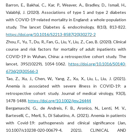
Barron, E., Bakhai, C., Kar, P., Weaver, A., Bradley, D., Ismail, H.,
Valabhji, J. (2020). Associations of type 1 and type 2 diabetes
with COVID-19-related mortality in England: a whole-population
study. The lancet Diabetes & endocrinology, 8(10), 813-822.
https://doi.org/10.1016/S2213-8587(20)30272-2
Zhou, F., Yu, T., Du, R., Fan, G., Liu, Y., Liu, Z., Cao, B. (2020). Clinical
course and risk factors for mortality of adult inpatients with
COVID-19 in Wuhan, China: a retrospective cohort study. The
lancet, 395(10229), 1054-1062.
https://doi.org/10.1016/S0140-
6736(20)30566-3
Tao, Z., Xu, J., Chen, W., Yang, Z., Xu, X., Liu, L., Liu, J. (2021).
Anemia is associated with severe illness in COVID‐19: a
retrospective cohort study. Journal of medical virology, 93(3),
1478-1488.
https://doi.org/10.1002/jmv.26444
Bergamaschi, G., de Andreis, F. B., Aronico, N., Lenti, M. V.,
Barteselli, C., Merli, S., Di Sabatino, A. (2021). Anemia in patients
with Covid-19: pathogenesis and clinical significance (Jan,
10.1007/s10238-020-00679-4, 2021). CLINICAL AND