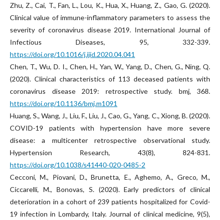
Zhu, Z., Cai, T., Fan, L., Lou, K., Hua, X., Huang, Z., Gao, G. (2020).
Clinical value of immune-inflammatory parameters to assess the
severity of coronavirus disease 2019. International Journal of
Infectious Diseases, 95, 332-339.
https://doi.org/10.1016/j.ijid.2020.04.041
Chen, T., Wu, D. I., Chen, H., Yan, W., Yang, D., Chen, G., Ning, Q.
(2020). Clinical characteristics of 113 deceased patients with
coronavirus disease 2019: retrospective study. bmj, 368.
https://doi.org/10.1136/bmj.m1091
Huang, S., Wang, J., Liu, F., Liu, J., Cao, G., Yang, C., Xiong, B. (2020).
COVID-19 patients with hypertension have more severe
disease: a multicenter retrospective observational study.
Hypertension Research, 43(8), 824-831.
https://doi.org/10.1038/s41440-020-0485-2
Cecconi, M., Piovani, D., Brunetta, E., Aghemo, A., Greco, M.,
Ciccarelli, M., Bonovas, S. (2020). Early predictors of clinical
deterioration in a cohort of 239 patients hospitalized for Covid-
19 infection in Lombardy, Italy. Journal of clinical medicine, 9(5),