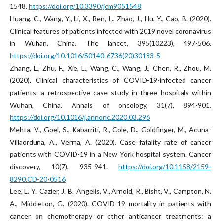
1548.
https://doi.org/10.3390/jcm9051548
Huang, C., Wang, Y., Li, X., Ren, L., Zhao, J., Hu, Y., Cao, B. (2020).
Clinical features of patients infected with 2019 novel coronavirus
in Wuhan, China. The lancet, 395(10223), 497-506.
https://doi.org/10.1016/S0140-6736(20)30183-5
Zhang, L., Zhu, F., Xie, L., Wang, C., Wang, J., Chen, R., Zhou, M.
(2020). Clinical characteristics of COVID-19-infected cancer
patients: a retrospective case study in three hospitals within
Wuhan, China. Annals of oncology, 31(7), 894-901.
https://doi.org/10.1016/j.annonc.2020.03.296
Mehta, V., Goel, S., Kabarriti, R., Cole, D., Goldfinger, M., Acuna-
Villaorduna, A., Verma, A. (2020). Case fatality rate of cancer
patients with COVID-19 in a New York hospital system. Cancer
discovery, 10(7), 935-941.
https://doi.org/10.1158/2159-
8290.CD-20-0516
Lee, L. Y., Cazier, J. B., Angelis, V., Arnold, R., Bisht, V., Campton, N.
A., Middleton, G. (2020). COVID-19 mortality in patients with
cancer on chemotherapy or other anticancer treatments: a