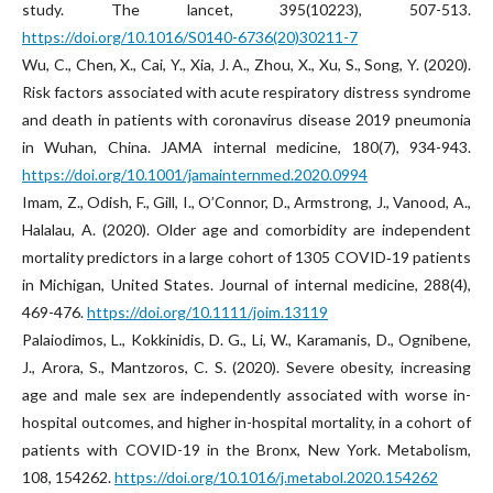
study. The lancet, 395(10223), 507-513.
https://doi.org/10.1016/S0140-6736(20)30211-7
Wu, C., Chen, X., Cai, Y., Xia, J. A., Zhou, X., Xu, S., Song, Y. (2020).
Risk factors associated with acute respiratory distress syndrome
and death in patients with coronavirus disease 2019 pneumonia
in Wuhan, China. JAMA internal medicine, 180(7), 934-943.
https://doi.org/10.1001/jamainternmed.2020.0994
Imam, Z., Odish, F., Gill, I., O’Connor, D., Armstrong, J., Vanood, A.,
Halalau, A. (2020). Older age and comorbidity are independent
mortality predictors in a large cohort of 1305 COVID‐19 patients
in Michigan, United States. Journal of internal medicine, 288(4),
469-476.
https://doi.org/10.1111/joim.13119
Palaiodimos, L., Kokkinidis, D. G., Li, W., Karamanis, D., Ognibene,
J., Arora, S., Mantzoros, C. S. (2020). Severe obesity, increasing
age and male sex are independently associated with worse in-
hospital outcomes, and higher in-hospital mortality, in a cohort of
patients with COVID-19 in the Bronx, New York. Metabolism,
108, 154262.
https://doi.org/10.1016/j.metabol.2020.154262