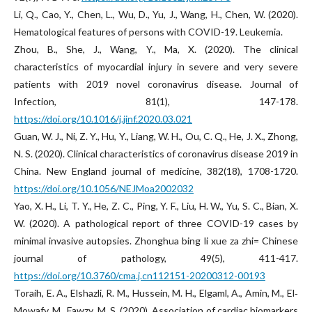
Li, Q., Cao, Y., Chen, L., Wu, D., Yu, J., Wang, H., Chen, W. (2020).
Hematological features of persons with COVID-19. Leukemia.
Zhou, B., She, J., Wang, Y., Ma, X. (2020). The clinical
characteristics of myocardial injury in severe and very severe
patients with 2019 novel coronavirus disease. Journal of
Infection, 81(1), 147-178.
https://doi.org/10.1016/j.jinf.2020.03.021
Guan, W. J., Ni, Z. Y., Hu, Y., Liang, W. H., Ou, C. Q., He, J. X., Zhong,
N. S. (2020). Clinical characteristics of coronavirus disease 2019 in
China. New England journal of medicine, 382(18), 1708-1720.
https://doi.org/10.1056/NEJMoa2002032
Yao, X. H., Li, T. Y., He, Z. C., Ping, Y. F., Liu, H. W., Yu, S. C., Bian, X.
W. (2020). A pathological report of three COVID-19 cases by
minimal invasive autopsies. Zhonghua bing li xue za zhi= Chinese
journal of pathology, 49(5), 411-417.
https://doi.org/10.3760/cma.j.cn112151-20200312-00193
Toraih, E. A., Elshazli, R. M., Hussein, M. H., Elgaml, A., Amin, M., El‐
Mowafy, M., Fawzy, M. S. (2020). Association of cardiac biomarkers