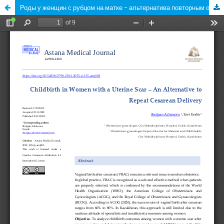
Роды у женщин с рубцом на матке – альтернатива повторным оперативным родам